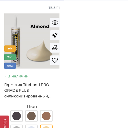
ТВ 8411
Hit
Top
New
В наличии
Герметик Titebond PRO
GRADE PLUS
силиконизированный,
акрил-латексный, миндаль
Цвет
(300мл)
Фильтр