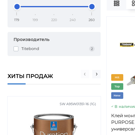
179
199
220
240
260
Производитель
Titebond
2
ХИТЫ ПРОДАЖ
Hit
Top
New
SW A95W01351-16 (1G)
В наличи
Клей мон
PURPOSE 
универсал