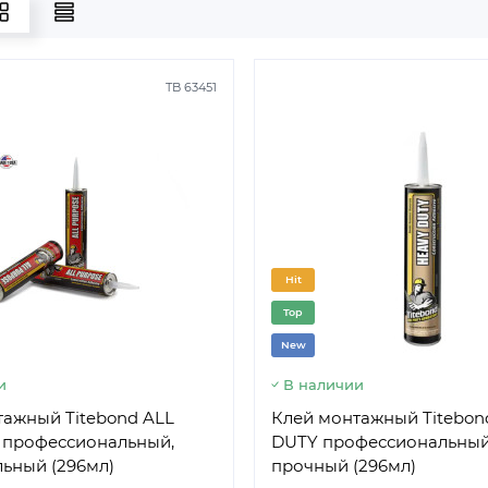
TB 63451
Hit
Top
New
SW K35W00451-16
SW А27W
и
В наличии
тажный Titebond ALL
Клей монтажный Titebon
профессиональный,
DUTY профессиональный
ьный (296мл)
прочный (296мл)