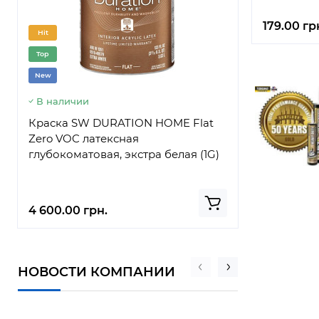
179.00 гр
Hit
Hit
Top
Top
New
New
В наличии
В наличи
Краска SW DURATION HOME Flat
Краска S
Zero VOC латексная
латексная
глубокоматовая, экстра белая (1G)
белая G (3
4 600.00 грн.
5 150.00 г
НОВОСТИ КОМПАНИИ