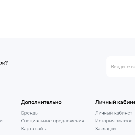
в Мы
Украина“ имеет многолет
м:индивидуальный подход к
иен..
ок?
Дополнительно
Личный кабин
Бренды
Личный кабинет
ни
Специальные предложения
История заказов
Карта сайта
Закладки