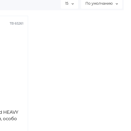
15
По умолчанию
TB 65261
05050-16 (1G)
SW B30W00551-16 (1G)
d HEAVY
, особо