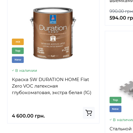
выемками 
990.00 грн
594.00 гр
Hit
Hit
Top
Top
New
New
В наличии
В наличи
Краска SW DURATION HOME Flat
Краска S
Zero VOC латексная
латексная
глубокоматовая, экстра белая (1G)
белая G (3
Top
New
4 600.00 грн.
5 150.00 г
В наличи
Стальной