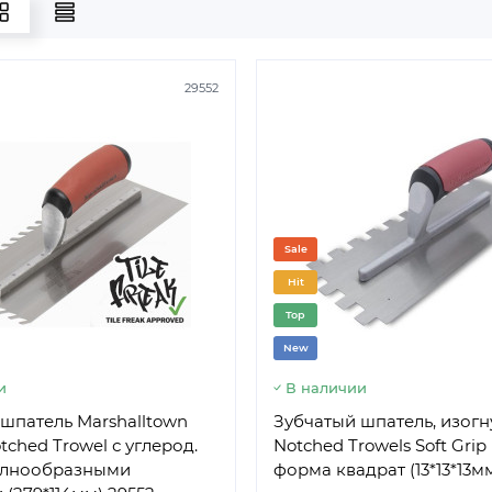
29552
Sale
Hit
Top
New
и
В наличии
шпатель Marshalltown
Зубчатый шпатель, изог
tched Trowel с углерод.
Notched Trowels Soft Grip 
волнообразными
форма квадрат (13*13*13мм
SW K35W00451-16
SW А27W