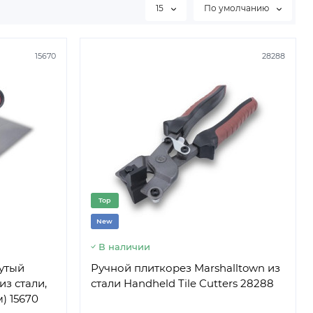
15
По умолчанию
15670
28288
Top
New
В наличии
нутый
Ручной плиткорез Marshalltown из
из стали,
стали Handheld Tile Cutters 28288
) 15670
05050-16 (1G)
SW B30W00551-16 (1G)