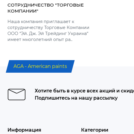
СОТРУДНИЧЕСТВО "ТОРГОВЫЕ
СОТРУДНИ
КОМПАНИИ"
АРХИТЕК
Наша компания приглашает к
Наша комп
сотрудничеству Торговые Компании
сотрудниче
ООО “Эй. Дж. Эй Трейдинг Украина“
дизайнеро
имеет многолетний опыт ра..
предлагае
каждому кл
AGA - American paints
Хотите быть в курсе всех акций и скид
Подпишитесь на нашу рассылку
Информация
Категории