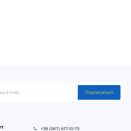
ОИЗВОДСТВА"
СОТРУДНИЧЕСТВО "МАСТЕРА \
ПРОРАБЫ"
ет к
дственные
Наша компания приглашает к
й Трейдинг
сотрудничеству мастеров и
ний..
прорабов Мы предлагаем: возможность
получить любой заказ ..
Подписаться
ет
+38 (067) 617-10-75