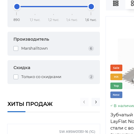
890
1,1 тыс.
1,2 тыс.
1,4 тыс.
1,6 тыс.
Производитель
Marshalltown
6
Скидка
Sale
Только со cкидками
2
Hit
Top
New
ХИТЫ ПРОДАЖ
В наличи
Зубчатый 
LayFlat No
стали с 
SW A95W01351-16 (1G)