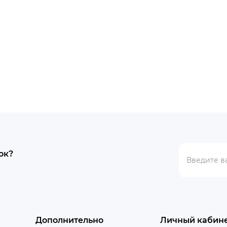
ЧЕСТВО "ДИЗАЙНЕРЫ \
СОТРУДНИЧЕСТВО "ПР
ТОРЫ"
Наша компания приглаша
ания приглашает к
сотрудничеству произво
ству архитекторов и
компании ООО “Эй. Дж. Э
в Мы
Украина“ имеет многолет
м:индивидуальный подход к
иен..
ок?
Дополнительно
Личный кабин