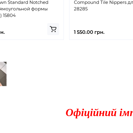
own Standard Notched
Compound Tile Nippers д
прямоугольной формы
28285
м) 15804
н.
1 550.00 грн.
Офіційний ім
024
14 Марта, 2024