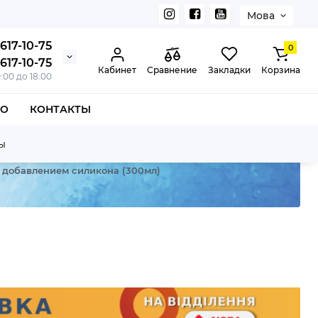
Мова
617-10-75
0
617-10-75
Кабинет
Сравнение
Закладки
Корзина
0:00 до 18:00
ВО
КОНТАКТЫ
ы
 добавлением силикона (300мл)