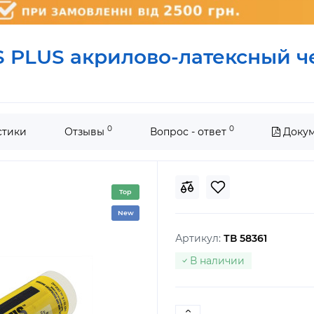
S PLUS акрилово-латексный 
0
0
стики
Отзывы
Вопрос - ответ
Доку
Top
New
Артикул:
ТВ 58361
В наличии