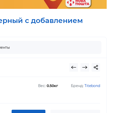
черный с добавлением
менты
Вес:
0.50кг
Бренд:
Titebond