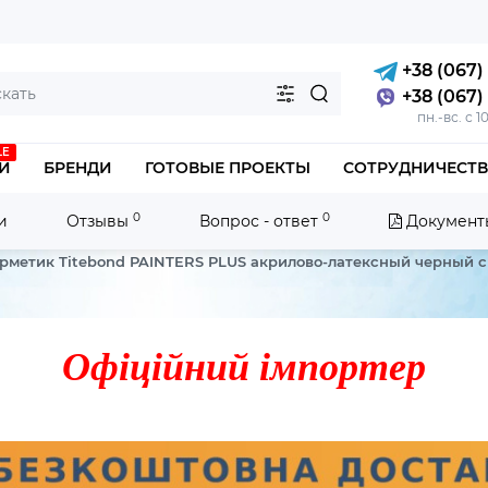
+38 (067) 
+38 (067) 
пн.-вс. с 1
LE
И
БРЕНДИ
ГОТОВЫЕ ПРОЕКТЫ
СОТРУДНИЧЕСТ
0
0
и
Отзывы
Вопрос - ответ
Документ
ерметик Titebond PAINTERS PLUS акрилово-латексный черный с
Офіційний імпортер