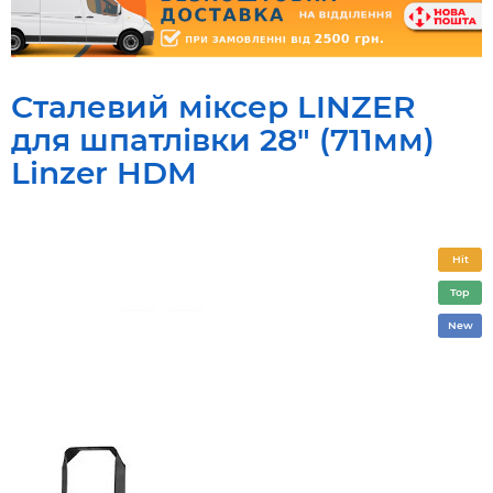
Сталевий міксер LINZER
для шпатлівки 28" (711мм)
Linzer HDM
Hit
Top
New