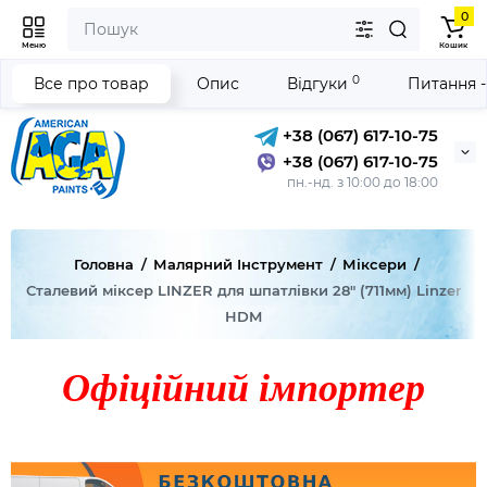
0
Меню
Кошик
0
Все про товар
Опис
Відгуки
Питання -
+38 (067) 617-10-75
+38 (067) 617-10-75
пн.-нд. з 10:00 до 18:00
Головна
Малярний Інструмент
Міксери
Сталевий міксер LINZER для шпатлівки 28" (711мм) Linzer
HDM
Офіційний імпортер