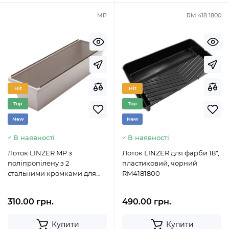
MP
RM 418 1800
Hit
Hit
Top
Top
New
New
В наявності
В наявності
Лоток LINZER MP з
Лоток LINZER для фарби 18",
поліпропілену з 2
пластиковий, чорний
стальними кромками для
RM4181800
шпаклівки (2,1л\30.5 см)
310.00 грн.
490.00 грн.
Купити
Купити