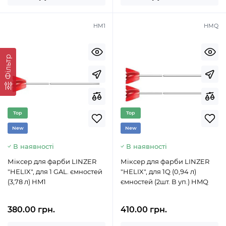
HM1
HMQ
Фільтр
Top
Top
New
New
В наявності
В наявності
Міксер для фарби LINZER
Міксер для фарби LINZER
"HELIX", для 1 GAL. ємностей
"HELIX", для 1Q (0,94 л)
(3,78 л) HM1
ємностей (2шт. В уп.) HMQ
380.00 грн.
410.00 грн.