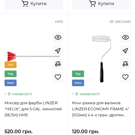
Купити
Купити
HM5
RF 200 0400
Hit
Top
Top
New
New
В наявності
В наявності
Міксер для фарби LINZER
Міні-рамка для валиків
"HELIX", для 5 GAL. ємностей
LINZER ECONOMY FRAME 4"
(18,15л) HM5
(102мм) з 4-х гран. дротян.
каркасом RF2000400
520.00 грн.
120.00 грн.