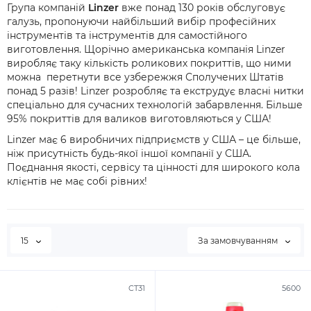
Група компаній
Linzer
вже понад 130 років обслуговує
галузь, пропонуючи найбільший вибір професійних
інструментів та інструментів для самостійного
виготовлення. Щорічно американська компанія
Linzer
виробляє таку кількість роликових покриттів, що ними
можна перетнути все узбережжя Сполучених Штатів
понад 5 разів!
Linzer розробляє та екструдує власні нитки
спеціально для сучасних технологій забарвлення. Більше
95% покриттів для валиков виготовляються у США!
Linzer має 6 виробничих підприємств у США – це більше,
ніж присутність будь-якої іншої компанії у США.
Поєднання якості, сервісу та цінності
для широкого кола
клієнтів
не має собі рівних!
15
За замовчуванням
CT31
5600