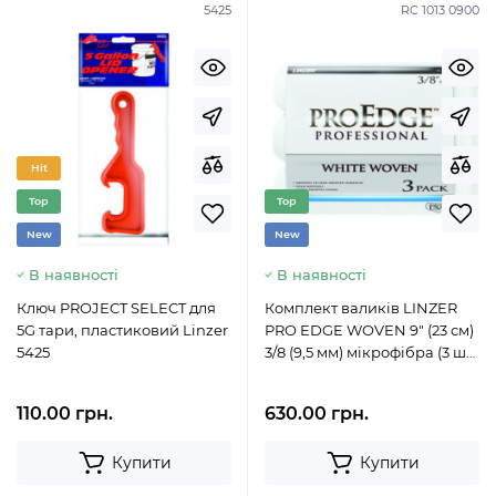
5425
RC 1013 0900
Hit
Top
Top
New
New
В наявності
В наявності
Ключ PROJECT SELECT для
Комплект валиків LINZER
5G тари, пластиковий Linzer
PRO EDGE WOVEN 9" (23 см)
5425
3/8 (9,5 мм) мікрофібра (3 шт
в уп.) RC10130900
110.00 грн.
630.00 грн.
Купити
Купити