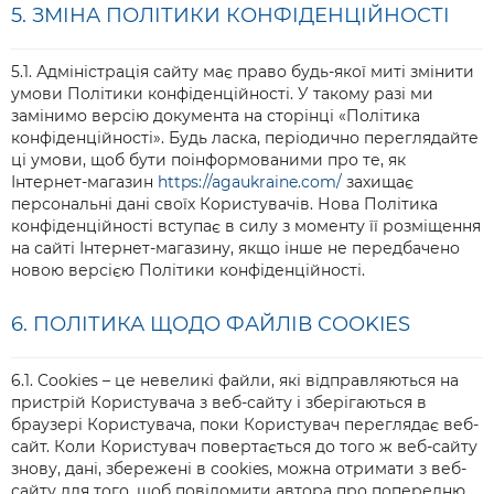
5. ЗМІНА ПОЛІТИКИ КОНФІДЕНЦІЙНОСТІ
5.1. Адміністрація сайту має право будь-якої миті змінити
умови Політики конфіденційності. У такому разі ми
замінимо версію документа на сторінці «Політика
конфіденційності». Будь ласка, періодично переглядайте
ці умови, щоб бути поінформованими про те, як
Інтернет-магазин
https://agaukraine.com/
захищає
персональні дані своїх Користувачів. Нова Політика
конфіденційності вступає в силу з моменту її розміщення
на сайті Інтернет-магазину, якщо інше не передбачено
новою версією Політики конфіденційності.
6. ПОЛІТИКА ЩОДО ФАЙЛІВ COOKIES
6.1. Cookies – це невеликі файли, які відправляються на
пристрій Користувача з веб-сайту і зберігаються в
браузері Користувача, поки Користувач переглядає веб-
сайт. Коли Користувач повертається до того ж веб-сайту
знову, дані, збережені в сookies, можна отримати з веб-
сайту для того, щоб повідомити автора про попередню