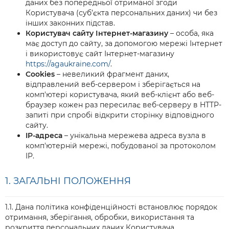
даних без попередньої отриманої згоди
Користувача (суб’єкта персональних даних) чи без
інших законних підстав.
Користувач сайту Інтернет-магазину
– особа, яка
має доступ до сайту, за допомогою мережі Інтернет
і використовує сайт Інтернет-магазину
https://agaukraine.com/
.
Cookies
– невеликий фрагмент даних,
відправлений веб-сервером і зберігається на
комп'ютері користувача, який веб-клієнт або веб-
браузер кожен раз пересилає веб-серверу в HTTP-
запиті при спробі відкрити сторінку відповідного
сайту.
IP-адреса
– унікальна мережева адреса вузла в
комп'ютерній мережі, побудованої за протоколом
IP.
1. ЗАГАЛЬНІ ПОЛОЖЕННЯ
1.1. Дана політика конфіденційності встановлює порядок
отримання, зберігання, обробки, використання та
розкриття персональних даних Користувача.