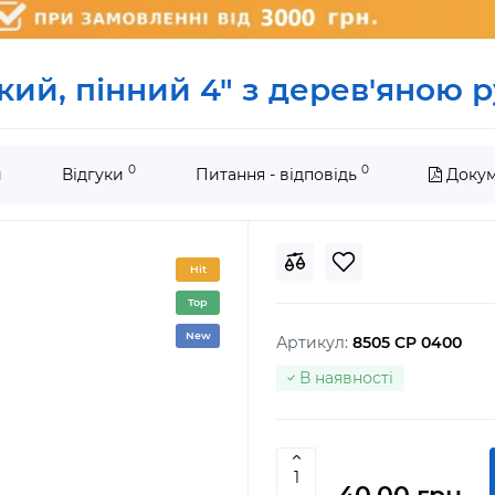
ий, пінний 4" з дерев'яною 
0
0
и
Відгуки
Питання - відповідь
Докум
Hit
Top
New
Артикул:
8505 CP 0400
В наявності