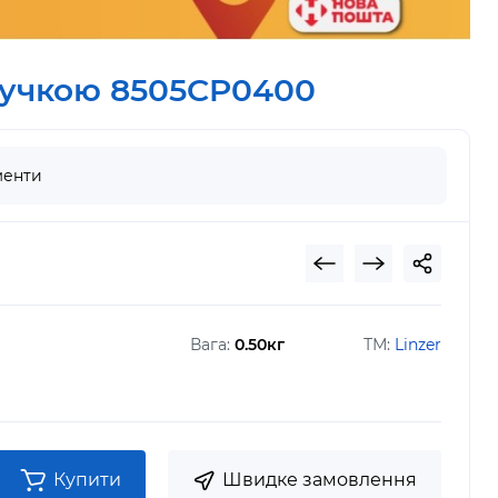
ручкою 8505CP0400
енти
Вага:
0.50кг
ТМ:
Linzer
Купити
Швидке замовлення