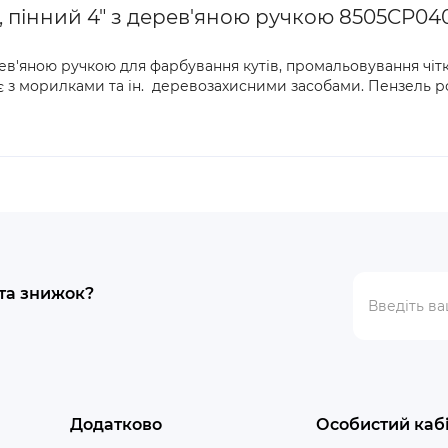
 пінний 4" з дерев'яною ручкою 8505CP04
ев'яною ручкою для фарбування кутів, промальовування чітк
 з морилками та ін. деревозахисними засобами. Пензель ро
 та знижок?
Додатково
Особистий каб