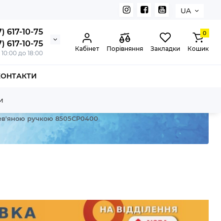
UA
) 617-10-75
0
) 617-10-75
Кабінет
Порівняння
Закладки
Кошик
з 10:00 до 18:00
КОНТАКТИ
и
рев'яною ручкою 8505CP0400