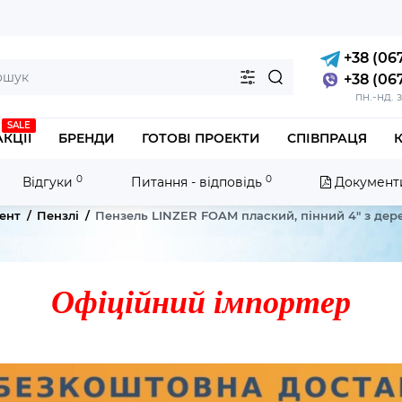
+38 (067
+38 (067
пн.-нд. 
SALE
АКЦІЇ
БРЕНДИ
ГОТОВІ ПРОЕКТИ
СПІВПРАЦЯ
0
0
Відгуки
Питання - відповідь
Документ
ент
Пензлі
Пензель LINZER FOAM плаский, пінний 4" з де
Офіційний імпортер