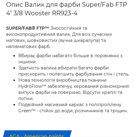
Опис Валик для фарби Super/Fab FTP
4" 3/8 Wooster RR923-4
SUPER/FAB® FTP™
Зносостійкий та
високопродуктивний валик. Для всіх сучасних
матових, шовковистих (яєчна шкаралупа) та
напівматових фарб.
Вбирає фарби набагато більше в порівнянні з
іншими.
Здатність валика вбирати багато фарби
прискорить і полегшить фарбування стін і стель.
Нова технологія виробництва тканини
HydroFlow™ забезпечує керований рівномірний
випуск фарби на поверхню. Відсутні краплі та
потіки.
Подвійний масивний каркас з поліпропілену
Green™ - стійок до води, розчинників та тріщин.
AGA - American paints