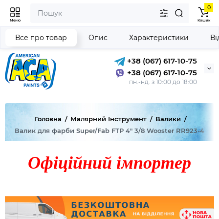
0
Меню
Кошик
Все про товар
Опис
Характеристики
Ві
+38 (067) 617-10-75
+38 (067) 617-10-75
пн.-нд. з 10:00 до 18:00
Головна
Малярний Інструмент
Валики
Валик для фарби Super/Fab FTP 4" 3/8 Wooster RR923-4
Офіційний імпортер