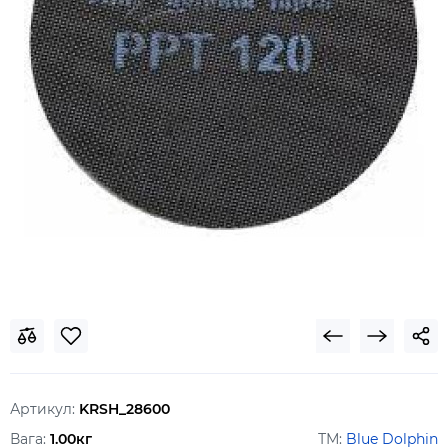
Артикул:
KRSH_28600
Вага:
1.00кг
ТМ:
Blue Dolphin