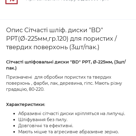
Опис Сітчасті шліф. диски "BD"
PРТ(Ø-225мм,гр.120) для пористих /
твердих поверхонь (3шт/пак.)
Сітчасті шліфовальні диски "BD" PРТ, Ø-225мм, (3шт/
пак.)
Призначені для обробки пористих та твердих
поверхонь , фарби, лак, деревина, гіпс. Мають різну
градацію, 80-220.
Характеристики:
Абразивні сітчасті диски кріпляться на липучці.
Шліфування без пилу.
Довговічні та ефективні.
Мають міцне та агресивне абразивне зерно.