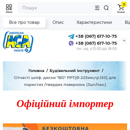
0
Меню
Кошик
Все про товар
Опис
Характеристики
Ві
+38 (067) 617-10-75
+38 (067) 617-10-75
пн.-нд. з 10:00 до 18:00
Головна
Будівельний Інструмент
Сітчасті шліф. диски "BD" PРТ(Ø-225мм,гр.120) для
пористих /твердих поверхонь (3шт/пак.)
Офіційний імпортер