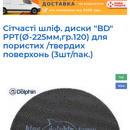
Сітчасті шліф. диски "BD"
PРТ(Ø-225мм,гр.120) для
пористих /твердих
поверхонь (3шт/пак.)
Top
New