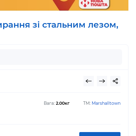
ирання зі стальним лезом,
Вага:
2.00кг
ТМ:
Marshalltown