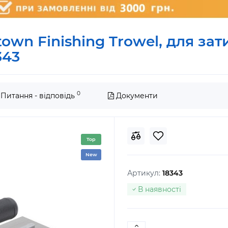
own Finishing Trowel, для зат
343
0
Питання - відповідь
Документи
Top
New
Артикул:
18343
В наявності