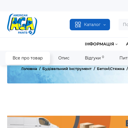
Каталог
ІНФОРМАЦІЯ
0
Все про товар
Опис
Відгуки
Пит
Головна
Будівельний Інструмент
Бетон\стяжка