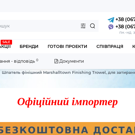
+38 (067
+38 (067
пн.-нд. 
SALE
АКЦІЇ
БРЕНДИ
ГОТОВІ ПРОЕКТИ
СПІВПРАЦЯ
0
ання - відповідь
Документи
Шпатель фінішний Marshalltown Finishing Trowel, для затиранн
Офіційний імпортер