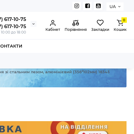
UA
) 617-10-75
0
) 617-10-75
Кабінет
Порівняння
Закладки
Кошик
з 10:00 до 18:00
КОНТАКТИ
я зі стальним лезом, алюмінієвий (356*102мм) 18343