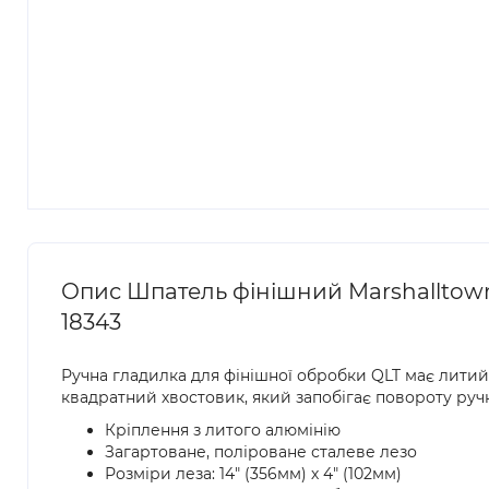
Опис Шпатель фінішний Marshalltown 
18343
Ручна гладилка для фінішної обробки QLT має литий
квадратний хвостовик, який запобігає повороту руч
Кріплення з литого алюмінію
Загартоване, поліроване сталеве лезо
Розміри леза: 14" (356мм) х 4" (102мм)