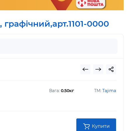
 графічний,арт.1101-0000
Вага:
0.50кг
ТМ:
Tajima
Купити