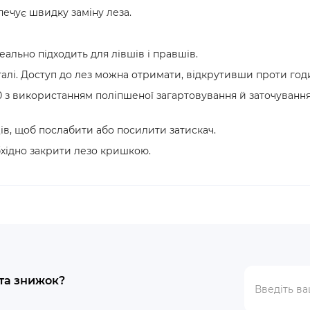
печує швидку заміну леза.
еально підходить для лівшів і правшів.
сталі. Доступ до лез можна отримати, відкрутивши проти год
0 з використанням поліпшеної загартовування й заточування
ів, щоб послабити або посилити затискач.
бхідно закрити лезо кришкою.
 та знижок?