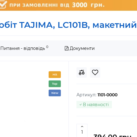
біт TAJIMA, LC101B, макетний,
0
Питання - відповідь
Документи
Hit
Top
New
Артикул:
1101-0000
В наявності