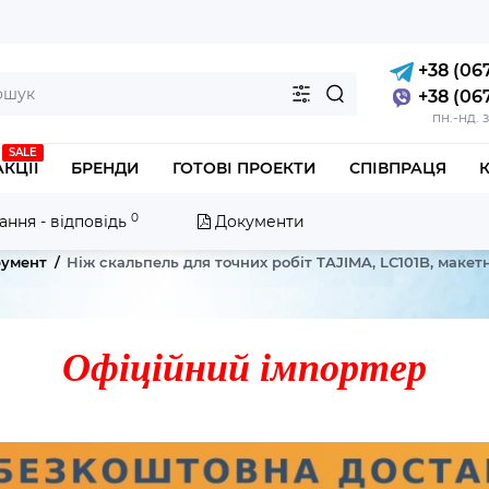
+38 (067
+38 (067
пн.-нд. 
SALE
АКЦІЇ
БРЕНДИ
ГОТОВІ ПРОЕКТИ
СПІВПРАЦЯ
0
ання - відповідь
Документи
румент
Ніж скальпель для точних робіт TAJIMA, LC101B, макетн
Офіційний імпортер