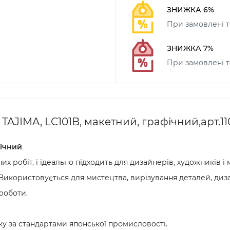
ЗНИЖКА 6%
При замовлені т
ЗНИЖКА 7%
При замовлені т
TAJIMA, LC101B, макетний, графічний,арт.11
фічний
х робіт, і ідеально підходить для дизайнерів, художників і
 Використовується для мистецтва, вирізування деталей, диз
роботи.
ку за стандартами японської промисловості.