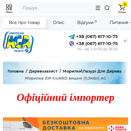
0
Меню
Кошик
0
Все про товар
Опис
Відгуки
Питання -
+38 (067) 617-10-75
+38 (067) 617-10-75
пн.-нд. з 10:00 до 18:00
Головна
Деревозахист
Морилки\лазурі Для Дерева
Морилка ZIP-GUARD вишня (0,946л) AC
Офіційний імпортер