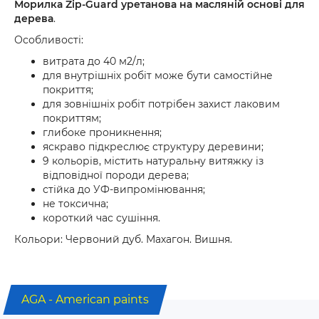
Морилка Zip-Guard уретанова на масляній основі для
дерева
.
Особливості:
витрата до 40 м2/л;
для внутрішніх робіт може бути самостійне
покриття;
для зовнішніх робіт потрібен захист лаковим
покриттям;
глибоке проникнення;
яскраво підкреслює структуру деревини;
9 кольорів, містить натуральну витяжку із
відповідної породи дерева;
стійка до УФ-випромінювання;
не токсична;
короткий час сушіння.
Кольори: Червоний дуб. Махагон. Вишня.
AGA - American paints