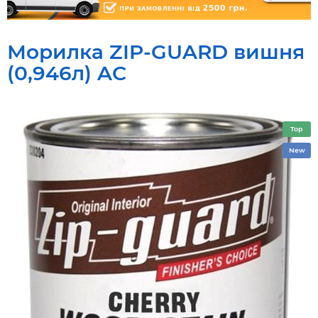
Морилка ZIP-GUARD вишня
(0,946л) AC
Top
New