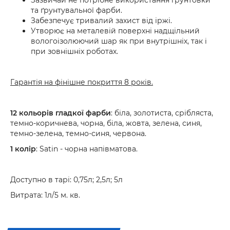
Зазвичай не потрібне використання ґрунтовки
та ґрунтувальної фарби.
Забезпечує тривалий захист від іржі.
Утворює на металевій поверхні надщільний
вологоізолюючий шар як при внутрішніх, так і
при зовнішніх роботах.
Гарантія на фінішне покриття 8 років.
12 кольорів гладкої фарби
: біла, золотиста, срібляста,
темно-коричнева, чорна, біла, жовта, зелена, синя,
темно-зелена, темно-синя, червона.
1 колір
: Satin - чорна напівматова.
Доступно в тарі: 0,75л; 2,5л; 5л
Витрата: 1л/5 м. кв.