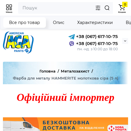
0
Меню
Кошик
Все про товар
Опис
Характеристики
Ві
+38 (067) 617-10-75
+38 (067) 617-10-75
пн.-нд. з 10:00 до 18:00
Головна
Металозахист
Фарба для металу HAMMERITE молоткова сіра (5 л)
Офіційний імпортер