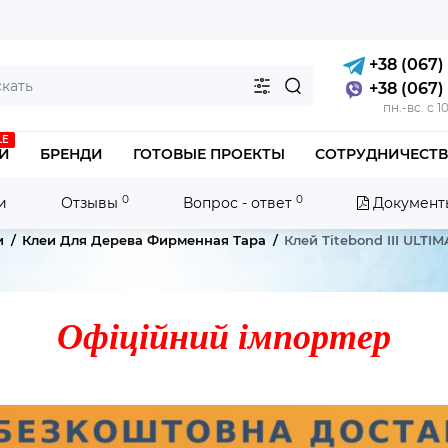
+38 (067) 
+38 (067) 
пн.-вс. с 1
LE
И
БРЕНДИ
ГОТОВЫЕ ПРОЕКТЫ
СОТРУДНИЧЕСТ
0
0
и
Отзывы
Вопрос - ответ
Документ
и
Клеи Для Дерева Фирменная Тара
Клей Titebond III ULTI
Офіційний імпортер