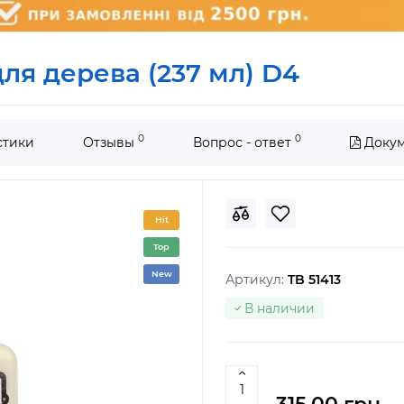
для дерева (237 мл) D4
0
0
стики
Отзывы
Вопрос - ответ
Доку
Hit
Top
New
Артикул:
TB 51413
В наличии