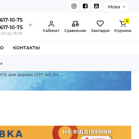
Мова
617-10-75
0
617-10-75
Кабинет
Сравнение
Закладки
Корзина
0:00 до 18:00
ВО
КОНТАКТЫ
ы
MATE для дерева (237 мл) D4