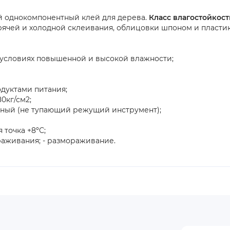
 однокомпонентный клей для дерева.
Класс влагостойкост
рячей и холодной склеивания, облицовки шпоном и пластик
 условиях повышенной и высокой влажности;
одуктами питания;
0кг/см2;
ивный (не тупающий режущий инструмент);
точка +8ºС;
аживания; - размораживание.