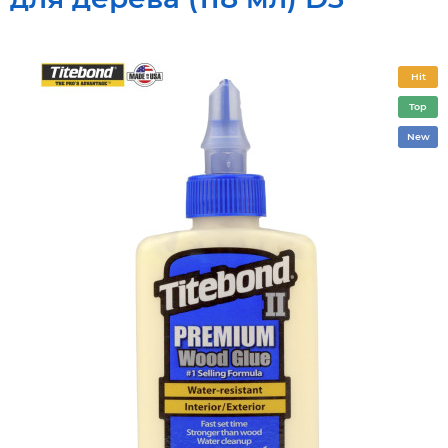
Hit
Top
New