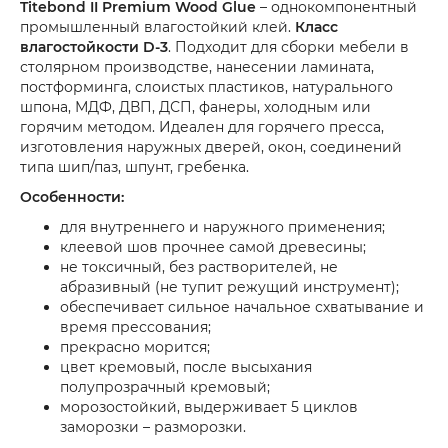
Titebond II Premium Wood Glue
– однокомпонентный
промышленный влагостойкий клей.
Класс
влагостойкости D-3
. Подходит для сборки мебели в
столярном производстве, нанесении ламината,
постформинга, слоистых пластиков, натурального
шпона, МДФ, ДВП, ДСП, фанеры, холодным или
горячим методом. Идеален для горячего пресса,
изготовления наружных дверей, окон, соединений
типа шип/паз, шпунт, гребенка.
Особенности:
для внутреннего и наружного применения;
клеевой шов прочнее самой древесины;
не токсичный, без растворителей, не
абразивный (не тупит режущий инструмент);
обеспечивает сильное начальное схватывание и
время прессования;
прекрасно морится;
цвет кремовый, после высыхания
полупрозрачный кремовый;
морозостойкий, выдерживает 5 циклов
заморозки – разморозки.