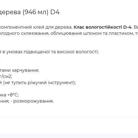
дерева (946 мл) D4
компонентний клей для дерева.
Клас вологостійкості D-4
. 
холодного склеювання, облицювання шпоном та пластиком, тв
 в умовах підвищеної та високої вологості;
;
ктами харчування;
/см2;
й (не тупить ріжучий інструмент);
ка +8ºС;
ння; - розморожування.