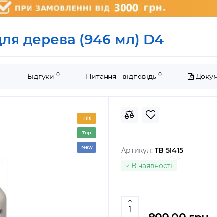
для дерева (946 мл) D4
0
0
и
Відгуки
Питання - відповідь
Докум
Hit
Top
New
Артикул:
TB 51415
В наявності