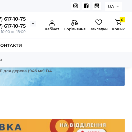
UA
) 617-10-75
0
) 617-10-75
Кабінет
Порівняння
Закладки
Кошик
з 10:00 до 18:00
КОНТАКТИ
и
TE для дерева (946 мл) D4