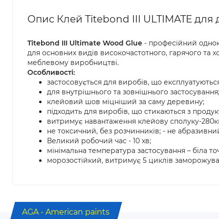
Опис Клей Titebond III ULTIMATE для 
Titebond III Ultimate Wood Glue
- професійний одно
для основних видів високочастотного, гарячого та 
меблевому виробництві.
Особливості:
застосовується для виробів, що експлуатуються
для внутрішнього та зовнішнього застосування
клейовий шов міцніший за саму деревину;
підходить для виробів, що стикаються з проду
витримує навантаження клейову сполуку-280кг
не токсичний, без розчинників; - не абразивни
Великий робочий час - 10 хв;
мінімальна температура застосування – біла точ
морозостійкий, витримує 5 циклів заморожува
AGA - American paints