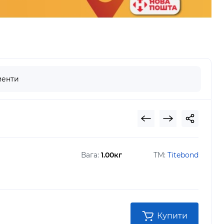
енти
Вага:
1.00кг
ТМ:
Titebond
Купити