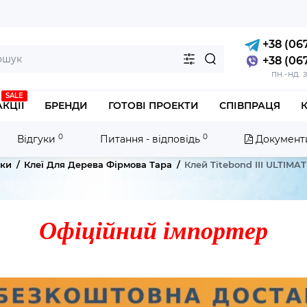
+38 (067
+38 (067
пн.-нд. 
SALE
АКЦІЇ
БРЕНДИ
ГОТОВІ ПРОЕКТИ
СПІВПРАЦЯ
0
0
Відгуки
Питання - відповідь
Документ
ики
Клеї Для Дерева Фірмова Тара
Клей Titebond III ULTIMA
Офіційний імпортер