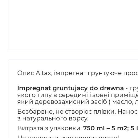
Опис Altax, імпрегнат грунтуюче про
Impregnat gruntujacy do drewna
- г
якого типу в середині і зовні приміщ
який деревозахисний засіб ( масло, 
Безбарвне, не створює плівки. Нанос
з натурального ворсу.
Витрата з упаковки:
750 ml – 5 m2; 5 
Не наносити пульверизатором!