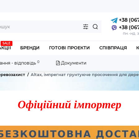
+38 (067
+38 (067
пн.-нд. 
SALE
АКЦІЇ
БРЕНДИ
ГОТОВІ ПРОЕКТИ
СПІВПРАЦЯ
0
ання - відповідь
Документи
ревозахист
Altax, імпрегнат грунтуюче просочення для дере
Офіційний імпортер