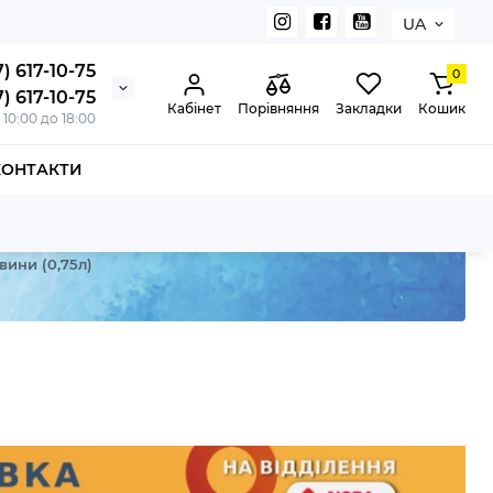
UA
) 617-10-75
0
) 617-10-75
Кабінет
Порівняння
Закладки
Кошик
з 10:00 до 18:00
КОНТАКТИ
вини (0,75л)