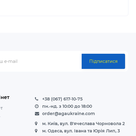
Підписатися
інет
+38 (067) 617-10-75
пн.-нд. з 10:00 до 18:00
ет
order@agaukraine.com
ь
м. Київ, вул. В'ячеслава Чорновола 2
м. Одеса, вул. Івана та Юрія Лип, 3