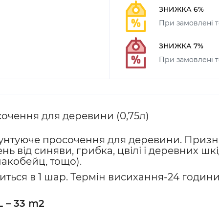
ЗНИЖКА 6%
При замовлені т
ЗНИЖКА 7%
При замовлені т
сочення для деревини (0,75л)
рунтуюче просочення для деревини. Призн
ень від синяви, грибка, цвілі і деревних ш
лакобейц, тощо).
иться в 1 шар. Термін висихання-24 годин
L – 33 m2