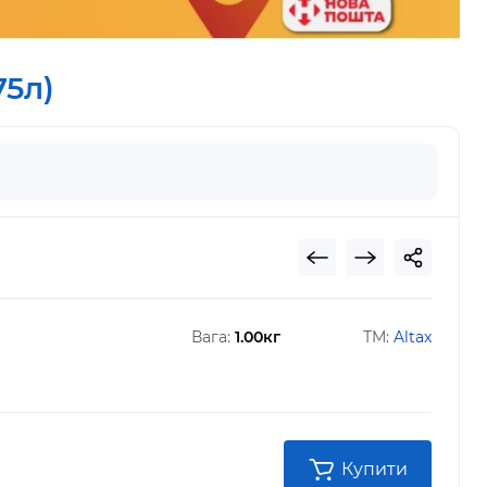
75л)
Вага:
1.00кг
ТМ:
Altax
Купити